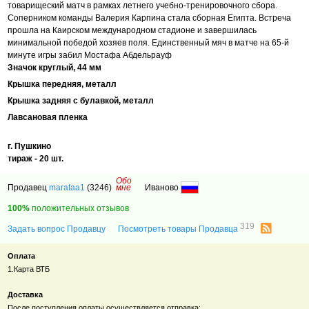
товарищеский матч в рамках летнего учебно-тренировочного сбора.
Соперником команды Валерия Карпина стала сборная Египта. Встреча
прошла на Каирском международном стадионе и завершилась
минимальной победой хозяев поля. Единственный мяч в матче на 65-й
минуте игры забил Мостафа Абдельрауф
Значок круглый, 44 мм
Крышка передняя, металл
Крышка задняя с булавкой, металл
Лавсановая пленка
г. Пушкино
тираж - 20 шт.
Обо
Продавец
marataa1
(3246)
мне
Иваново
100%
положительных отзывов
319
Задать вопрос Продавцу
Посмотреть товары Продавца
Оплата
1.Карта ВТБ
Доставка
После поступления оплаты осуществляется отправка: