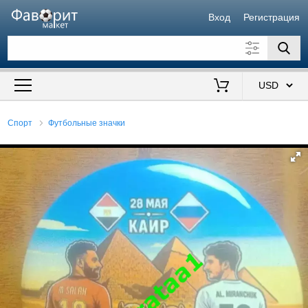
Вход
Регистрация
Искать также в описании
Цена от
до
$
Спорт
Футбольные значки
Продавец