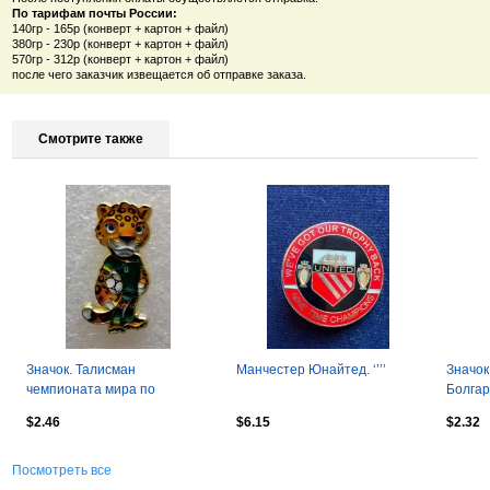
По тарифам почты России:
140гр - 165р (конверт + картон + файл)
380гр - 230р
(конверт + картон + файл)
570гр - 312р
(конверт + картон + файл)
после чего заказчик извещается об отправке заказа.
Смотрите также
Значок. Талисман
Манчестер Юнайтед. ‘’’’
Значок
чемпионата мира по
Болгар
футболу 2026. Ягуар Заю. 3
викона
$2.46
$6.15
$2.32
см.
Посмотреть все