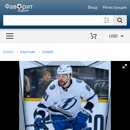
Вход
Регистрация
Искать также в описании
Цена от
до
$
Спорт
Карточки
Хоккей
Продавец