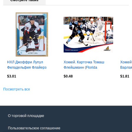
Смотрите также
НХЛ Джоффри Лупул
Хоккей. Карточка Томаш
Хоккей
Филадельфия Флайерз
Флейшманн (Florida
Варла
Екатеринбург № 216
Panthers/Флорида Пантерз)
Эвела
$3.01
$0.48
$1.81
автограф
НХЛ/NHL
Яросл
Посмотреть все
О торговой площадке
Пользовательское соглашение