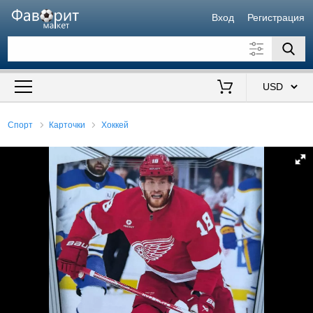
Вход
Регистрация
Искать также в описании
Цена от
до
$
Спорт
Карточки
Хоккей
Продавец