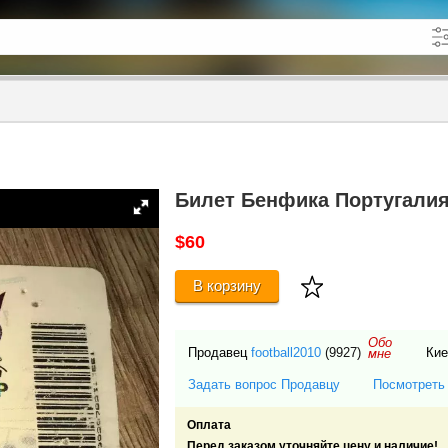
кже в описании
до
Билет Бенфика Португалия
$60
В корзину
Обо
Продавец
football2010
(9927)
Ки
мне
Задать вопрос Продавцу
Посмотреть
Оплата
Перед заказом уточняйте цену и наличие!