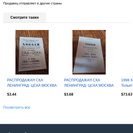
Продавец отправляет в другие страны
Смотрите также
РАСПРОДАЖА!!! СКА
РАСПРОДАЖА!!! СКА
1998 Х
ЛЕНИНГРАД- ЦСКА МОСКВА
ЛЕНИНГРАД- ЦСКА МОСКВА
Тольят
/ ХИМИК 23/25.10.1983
25.01.1981.
- Айсб
$3.44
$3.68
$73.63
Посмотреть все