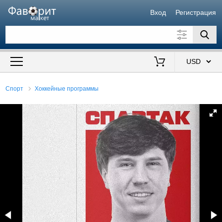
Вход
Регистрация
Искать также в описании
Цена от
до
$
Спорт
Хоккейные программы
Продавец