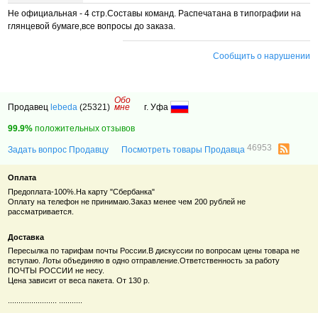
Не официальная - 4 стр.Составы команд. Распечатана в типографии на
глянцевой бумаге,все вопросы до заказа.
Сообщить о нарушении
Обо
Продавец
lebeda
(25321)
мне
г. Уфа
99.9%
положительных отзывов
46953
Задать вопрос Продавцу
Посмотреть товары Продавца
Оплата
Предоплата-100%.На карту "Сбербанка"
Оплату на телефон не принимаю.Заказ менее чем 200 рублей не
рассматривается.
Доставка
Пересылка по тарифам почты России.В дискуссии по вопросам цены товара не
вступаю. Лоты объединяю в одно отправление.Ответственность за работу
ПОЧТЫ РОССИИ не несу.
Цена зависит от веса пакета. От 130 р.
....................... ...........