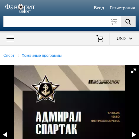
Вход
Регистрация
Искать также в описании
Цена от
до
$
Спорт
Хоккейные программы
Продавец