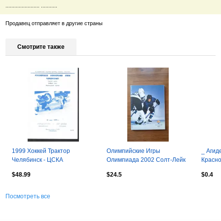
....................... ...........
Продавец отправляет в другие страны
Смотрите также
1999 Хоккей Трактор
Олимпийские Игры
_ Агид
Челябинск - ЦСКА
Олимпиада 2002 Солт-Лейк
Красно
Сити США Официальные
офф ж
$48.99
$24.5
$0.4
результаты Женщин
Посмотреть все