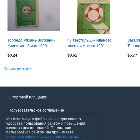
Торпедо Рязань-Волжанин
47 текстильщик Иваново
Закарп
Кинешма 12 мая 1989
москвич Москва 1981
Терноп
$0.24
$0.61
$5.77
Посмотреть все
О торговой площадке
Пользовательское соглашение
Мы используем файлы cookie для вашего
Политика конфиденциальности
удобства пользования сайтом и повышения
качества рекомендаций. Продолжив
пользоваться сайтом, вы принимаете
Продавцы
пользовательское соглашение
,
политику