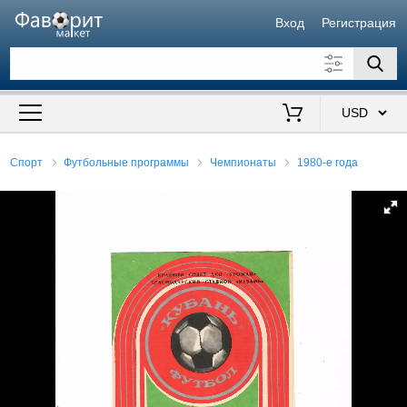
Вход
Регистрация
Искать также в описании
Цена от
до
$
Спорт
Футбольные программы
Чемпионаты
1980-е года
Продавец