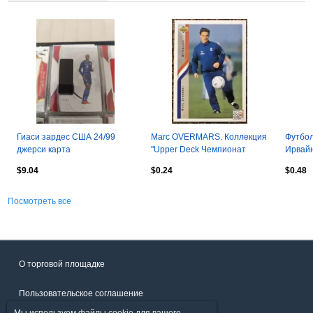
Гиаси зардес США 24/99
Marc OVERMARS. Коллекция
Футбол
джерси карта
"Upper Deck Чемпионат
Ирвайн
Мира США 1994"
Паули,
$9.04
$0.24
$0.48
Panini
Посмотреть все
О торговой площадке
Пользовательское соглашение