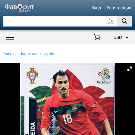
Вход
Регистрация
Искать также в описании
Цена от
до
$
Спорт
Карточки
Футбол
Продавец