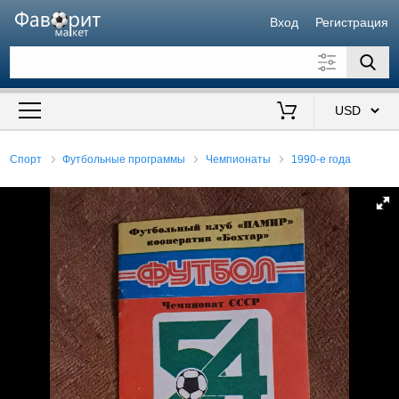
Вход
Регистрация
Искать также в описании
Цена от
до
$
Спорт
Футбольные программы
Чемпионаты
1990-е года
Продавец