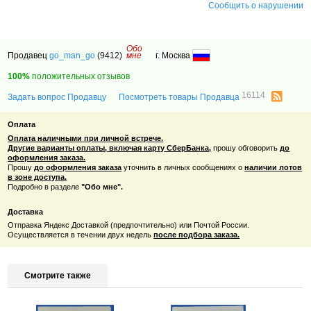
Сообщить о нарушении
Обо
Продавец
go_man_go
(9412)
мне
г. Москва
100%
положительных отзывов
16114
Задать вопрос Продавцу
Посмотреть товары Продавца
Оплата
Оплата наличными при личной встрече.
Другие варианты оплаты, включая карту СберБанка,
прошу обговорить
до
оформления заказа.
Прошу
до оформления заказа
уточнить в личных сообщениях о
наличии лотов
в зоне доступа.
Подробно в разделе
"Обо мне".
Доставка
Отправка Яндекс Доставкой (предпочтительно) или Почтой России.
Осуществляется в течении двух недель
после подбор
а заказа.
Смотрите также