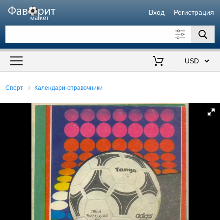
Вход
Регистрация
Искать также в описании
Цена от
до
$
Спорт
Календари-справочники
Продавец