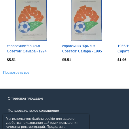
справочник "Крылья
справочник "Крылья
1965/1
Советов" Самара - 1994
Советов" Самара - 1995
Сарато
выпуск 4
справо
$5.51
$5.51
$1.96
Посмотреть все
О торговой площадке
Пользовательское соглашение
Мы используем файлы cookie для вашего
Политика конфиденциальности
удобства пользования сайтом и повышения
качества рекомендаций. Продолжив