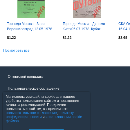
Торпедо Москва - Заря
Торпедо Москва - Динамо
СКА Од
Ворошиловград 12.05.1978.
Киев 05.07.1978. Кубок
16.04.
Кубок СССР.
СССР.
$1.22
$1.22
$3.65
Посмотреть все
О торговой площадке
Пользовательское соглашение
Мы используем файлы cookie для вашего
Политика конфиденциальности
удобства пользования сайтом и повышения
качества рекомендаций. Продолжив
пользоваться сайтом, вы принимаете
Продавцы
пользовательское соглашение
,
политику
конфиденциальности
и
использования cookie
файлов
.
Помощь & Служба поддержки