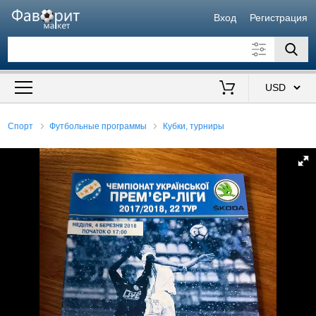
Вход
Регистрация
Искать также в описании
Цена от
до
$
Спорт
Футбольные программы
Кубки, турниры
Продавец