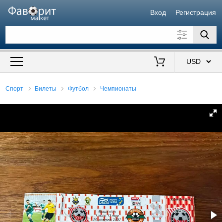
Вход
Регистрация
Искать также в описании
Цена от
до
$
Спорт
Билеты
Футбол
Чемпионаты
Продавец