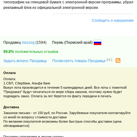
типографии на глянцевой бумаге с электронной версии программы, убрал
рекламный блок из официальной электронной версии.
Сообщить о нарушении
Продавец
mozzzg
(1594)
Пермь (Пермский край)
99.8%
положительных отзывов
841
Задать вопрос Продавцу
Посмотреть товары Продавца
Оплата
Оплата:
1.СБП, Сбербанк, Альфа банк
Выкуп лота производится в течение 5 календарных дней. Все лоты с пометкой
"Предзаказ" будут печататься по мере сбора заказов, поэтому нужно будет
подождать заказ. Оплата за лот берется по факту передачи в печать.
Доставка
Заказное письмо - от 150 руб. по России. Зарубежные покупатели контактируйте
со мной по вопросу стоимости доставки
По желанию покупателя возможны более быстрые способы доставки (цена
обговаривается).
Продавец отправляет в другие страны