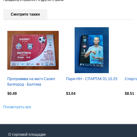
Смотрите также
Программка на матч Салют
Пари-НН - СПАРТАК 01.10.25
Спарта
Белгород - Балтика
Калининград 23.07.2012.
$0.49
$3.04
$8.51
Посмотреть все
О торговой площадке