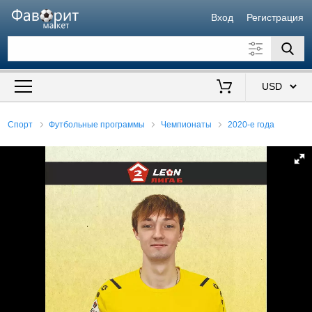
Вход
Регистрация
Искать также в описании
Цена от
до
$
Спорт
Футбольные программы
Чемпионаты
2020-е года
Продавец