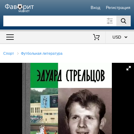
Вход
Регистрация
Искать также в описании
Цена от
до
$
Спорт
Футбольная литература
Продавец