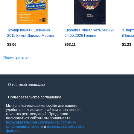
Турнир памяти Шевченко
Евролига Финал четырех 22-
"Спарт
2011 Химки Динамо Москва
24.05.2026 Греция
(Пенза)
Тольятти Чехов Люберцы
18-19 
$3.06
$63.11
$1.23
Казахстан
Посмотреть все
О торговой площадке
Пользовательское соглашение
Мы используем файлы cookie для вашего
Политика конфиденциальности
удобства пользования сайтом и повышения
качества рекомендаций. Продолжив
пользоваться сайтом, вы принимаете
Продавцы
пользовательское соглашение
,
политику
конфиденциальности
и
использования cookie
файлов
.