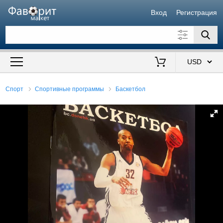
Вход
Регистрация
Искать также в описании
Цена от
до
$
Спорт
Спортивные программы
Баскетбол
Продавец