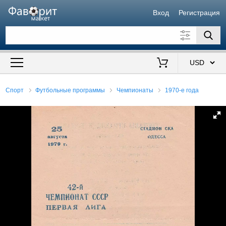
Вход
Регистрация
Искать также в описании
Цена от
до
$
Спорт
Футбольные программы
Чемпионаты
1970-е года
Продавец