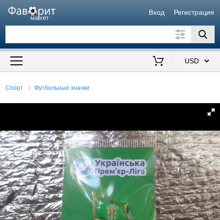
Вход
Регистрация
Искать также в описании
Цена от
до
$
Спорт
Футбольные значки
Продавец