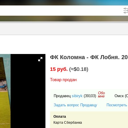
кже в описании
до
ФК Коломна - ФК Лобня. 20
15 руб.
(≈$0.18)
Товар продан
Обо
Продавец
sibiryk
(39103)
Омск (
мне
Задать вопрос Продавцу
Посмотреть
Оплата
Карта Сбербанка