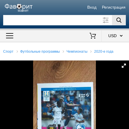
Вход
Регистрация
Искать также в описании
Цена от
до
$
Спорт
Футбольные программы
Чемпионаты
2020-е года
Продавец