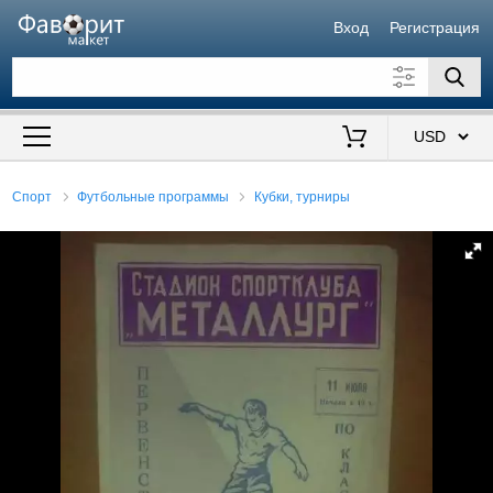
Вход
Регистрация
Искать также в описании
Цена от
до
$
Спорт
Футбольные программы
Кубки, турниры
Продавец