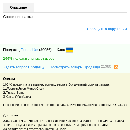
Описание
Состояние на скане .
Сообщить о нарушении
Продавец
Footballfan
(30056)
Киев
100%
положительных отзывов
21380
Задать вопрос Продавцу
Посмотреть товары Продавца
Оплата
100 % предоплата ( гривна, доллар, евро) в 3-х дневный срок от заказа.
1.WesternUnion MoneyGram
2.ПриватБанк
3.Карта Сбербанка
Претензии по состоянию лотов после заказа НЕ принимаю.Все вопросы ДО заказа
Доставка
Заказная почта +Новая почта по Украине.Заказная авиапочта - по СНГ.Отправка
за счет покупателя.Отправка лотов в течении 14-и дней после оплаты.
За работу почты ответственности не несу.