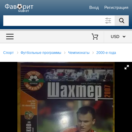
Вход
Регистрация
Искать также в описании
Цена от
до
$
Спорт
Футбольные программы
Чемпионаты
2000-е года
Продавец