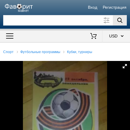
Вход
Регистрация
Искать также в описании
Цена от
до
$
Спорт
Футбольные программы
Кубки, турниры
Продавец