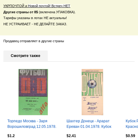
УКРПОЧТОЙ и
Новой почтой! Встреч НЕТ
Другие страны от 8$
(включена УПАКОВКА).
Тарифы указаны в лотах НЕ актуальны!
НЕ УСТРАИВАЕТ - НЕ ДЕЛАЙТЕ ЗАКАЗ.
Продавец отправляет в другие страны
Смотрите также
Торпедо Москва - Заря
Шахтер Донецк - Арарат
Кубок 
Ворошиловград 12.05.1978.
Ереван 01.04.1978. Кубок
Красно
Кубок СССР.
СССР.
октябр
$1.2
$2.41
$0.59