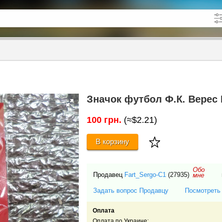
кже в описании
до
Значок футбол Ф.К. Верес
100 грн.
(≈$2.21)
В корзину
Обо
Продавец
Fart_Sergo-C1
(27935)
мне
Задать вопрос Продавцу
Посмотреть
Оплата
Оплата по Украине: