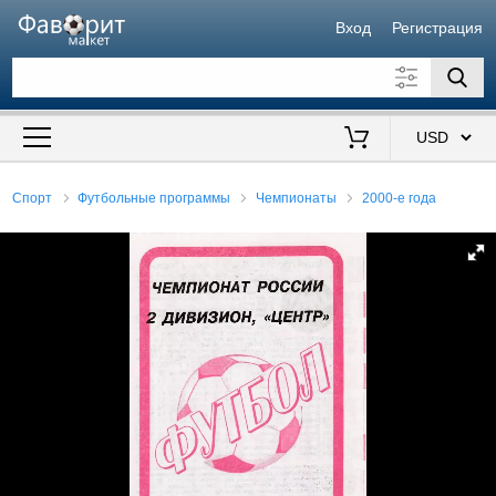
Вход
Регистрация
Искать также в описании
Цена от
до
$
Спорт
Футбольные программы
Чемпионаты
2000-е года
Продавец