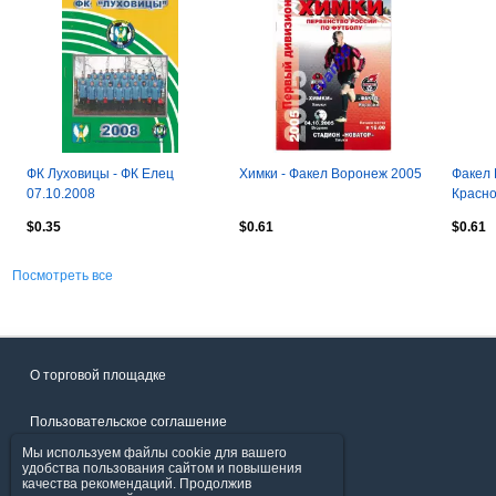
ФК Луховицы - ФК Елец
Химки - Факел Воронеж 2005
Факел 
07.10.2008
Красно
$0.35
$0.61
$0.61
Посмотреть все
О торговой площадке
Пользовательское соглашение
Мы используем файлы cookie для вашего
Политика конфиденциальности
удобства пользования сайтом и повышения
качества рекомендаций. Продолжив