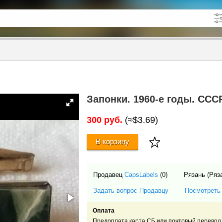
кже в описании
до
Запонки. 1960-е годы. ССС
300 руб.
(≈$3.69)
В корзину
Продавец
CapsLabels
(0)
Рязань (Ряз
Задать вопрос Продавцу
Посмотреть
Оплата
Предоплата карта СБ или почтовый перевод