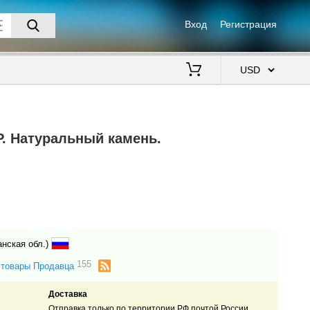
Вход
Регистрация
$
Р. Натуральный камень.
анская обл.)
155
 товары Продавца
Доставка
.
Отправка только по территории РФ почтой России.