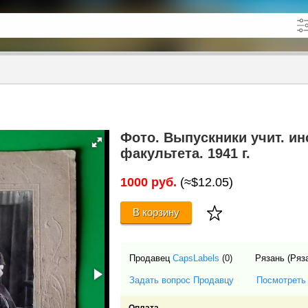
кже в описании
до
Фото. Выпускники учит. ин
факультета. 1941 г.
1000 руб.
(≈$12.05)
В корзину
Продавец
CapsLabels
(0)
Рязань (Ряз
Задать вопрос Продавцу
Посмотреть