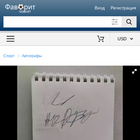
Вход
Регистрация
Искать также в описании
Цена от
до
$
Спорт
Автографы
Продавец