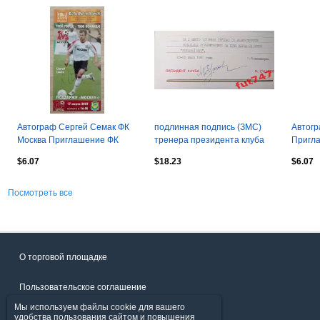
Автограф Сергей Семак ФК
подлинная подпись (ЗМС)
Автог
Москва Приглашение ФК
тренера президента клуба
Пригла
Москва - ФК Томь Томск 2007
Кожаный мяч Михаила
Крыль
$6.07
$18.23
$6.07
Сушкова....
2006
Посмотреть все
О торговой площадке
Пользовательское соглашение
Мы используем файлы cookie для вашего
Политика конфиденциальности
удобства пользования сайтом и повышения