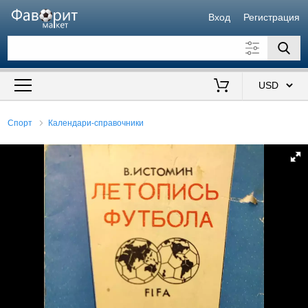
Вход
Регистрация
Искать также в описании
Цена от
до
$
Спорт
Календари-справочники
Продавец