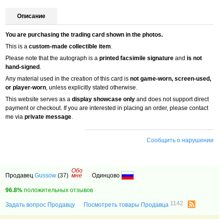
Описание
You are purchasing the trading card shown in the photos.
This is a
custom-made collectible item
.
Please note that the autograph is a
printed facsimile signature
and
is not
hand-signed
.
Any material used in the creation of this card is
not game-worn, screen-used,
or player-worn
, unless explicitly stated otherwise.
This website serves as a
display showcase only
and does not support direct
payment or checkout. If you are interested in placing an order, please contact
me via
private message
.
Сообщить о нарушении
Обо
Продавец
Gussow
(37)
мне
Одинцово
96.8%
положительных отзывов
1142
Задать вопрос Продавцу
Посмотреть товары Продавца