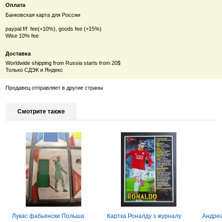
Оплата
Банковская карта для России
paypal f/f fee(+10%), goods fee (+15%)
Wise 10% fee
Доставка
Worldwide shipping from Russia starts from 20$
Только СДЭК и Яндекс
Продавец отправляет в другие страны
Смотрите также
Лукас фабьянски Польша
Картка Роналду з журналу
Андреа