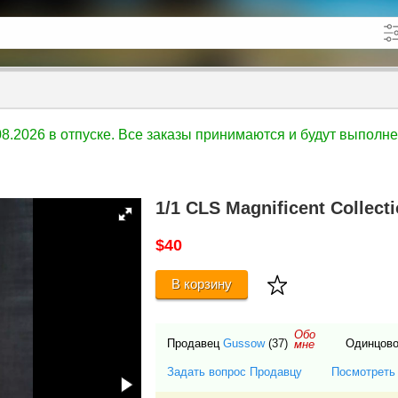
кже в описании
до
.08.2026 в отпуске. Все заказы принимаются и будут выполн
1/1 CLS Magnificent Collect
$40
В корзину
Обо
Продавец
Gussow
(37)
Одинцов
мне
Задать вопрос Продавцу
Посмотреть