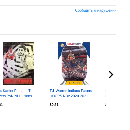
Сообщить о нарушении
s Kanter Portland Trail
T.J. Warren Indiana Pacers
Precious Achiu
zers PANINI Illusions
HOOPS NBA 2020-2021
PANINI Illusion
ketball 2020-2021
2020-2021
61
$0.61
$0.98