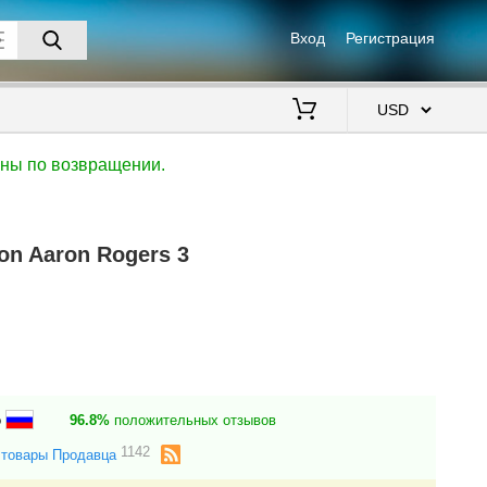
Вход
Регистрация
$
ены по возвращении.
ion Aaron Rogers 3
о
96.8%
положительных отзывов
1142
 товары Продавца