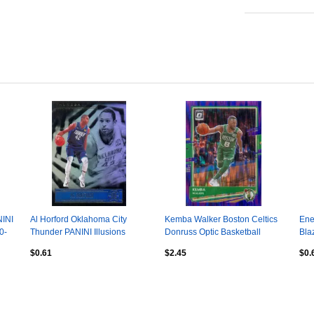
NINI
Al Horford Oklahoma City
Kemba Walker Boston Celtics
Ene
0-
Thunder PANINI Illusions
Donruss Optic Basketball
Bla
Basketball 2020-2021
2020-2021
Bas
$0.61
$2.45
$0.