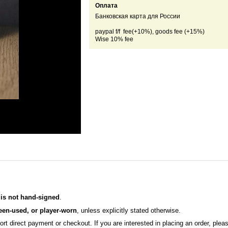
Оплата
Банковская карта для России
paypal f/f fee(+10%), goods fee (+15%)
Wise 10% fee
d
is not hand-signed
.
een-used, or player-worn
, unless explicitly stated otherwise.
rt direct payment or checkout. If you are interested in placing an order, ple