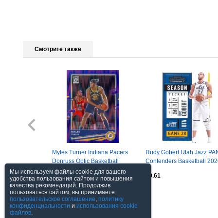
Смотрите также
Myles Turner Indiana Pacers
Rudy Gobert Utah Jazz PA
Donruss Optic Basketball
Contenders Basketball 202
2020-2021
2021
Мы используем файлы cookie для вашего
$2.45
$0.61
удобства пользования сайтом и повышения
качества рекомендаций. Продолжив
пользоваться сайтом, вы принимаете
Посмотреть все
пользовательское соглашение
,
политику
конфиденциальности
и
использования cookie
файлов
.