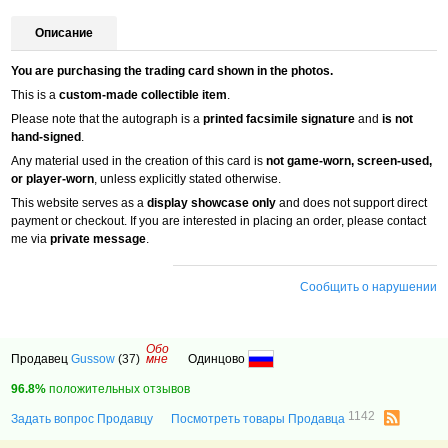
Описание
You are purchasing the trading card shown in the photos.
This is a
custom-made collectible item
.
Please note that the autograph is a
printed facsimile signature
and
is not
hand-signed
.
Any material used in the creation of this card is
not game-worn, screen-used,
or player-worn
, unless explicitly stated otherwise.
This website serves as a
display showcase only
and does not support direct
payment or checkout. If you are interested in placing an order, please contact
me via
private message
.
Сообщить о нарушении
Обо
Продавец
Gussow
(37)
мне
Одинцово
96.8%
положительных отзывов
1142
Задать вопрос Продавцу
Посмотреть товары Продавца