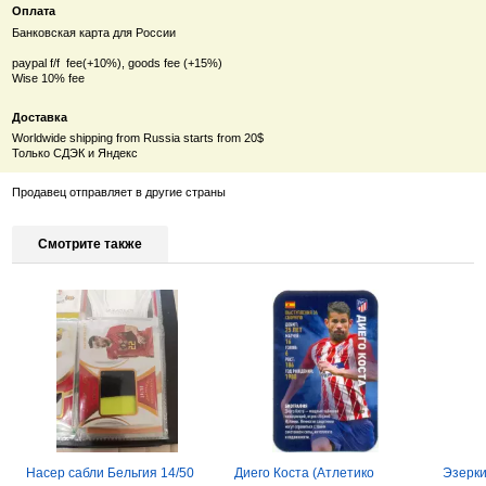
Оплата
Банковская карта для России
paypal f/f fee(+10%), goods fee (+15%)
Wise 10% fee
Доставка
Worldwide shipping from Russia starts from 20$
Только СДЭК и Яндекс
Продавец отправляет в другие страны
Смотрите также
Насер сабли Бельгия 14/50
Диего Коста (Атлетико
Эзерки