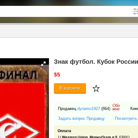
кже в описании
до
Знак футбол. Кубок России
$5
В корзину
Обо
Продавец
dynamo1927
(864)
Кие
мне
Задать вопрос Продавцу
Посмотреть
Оплата
1)
Western Union, MoneyGram в $
, ЕВРО