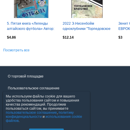
5. Пятая книга «Легенды
2022 Э.Нисенбойм
Зенит 
алтайского футбола» Автор:
одноклубники "Торпедовское
ЕВРОКУ
Лямкин Валерий Николаевич
братство" 52 стр. формат А4
страни
$4.86
$12.14
$3
Посмотреть все
О торговой площадке
Пользовательское соглашение
Мы используем файлы cookie для вашего
Политика конфиденциальности
удобства пользования сайтом и повышения
качества рекомендаций. Продолжив
пользоваться сайтом, вы принимаете
Продавцы
пользовательское соглашение
,
политику
конфиденциальности
и
использования cookie
файлов
.
Помощь & Служба поддержки