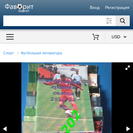
Вход
Регистрация
Искать также в описании
Цена от
до
$
Спорт
Футбольная литература
Продавец