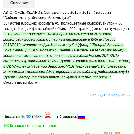
Описание
АВТОРСКОЕ ИЗДАНИЕ (выпущенное в 2011 и 2012 гг) из серии
"Библиотека футбольного болельщика".
15 частей (брошюр) формата А5, полноцветные обложки, внутри - ч/б
текст, таблицы и фото, общий объём - 960 страниц (сквозная нумерация)
"... В издании приводятся некоторые итоги сезона 2010 года,
хронология подготовки к старту в первенстве и Кубках России
2011/2012 смоленских футбольных клубов"Днепр" (Второй дивизион.
Зона "Запад") и СК "Смоленск" (Третий дивизион. МОА "Черноземье")....
хронология выступлений в первенстве и Кубках России 2011/2012
смоленских футбольных клубов"Днепр" (Второй дивизион. Зона "Запад")
и СК "Смоленск" (Третий дивизион. МОА "Черноземье"). Использованы
материалы смоленских СМИ, официального сайта футбольного клуба
"Днепр". Материал приводится без купюр и комментариев..."
Состояние на фото
Сообщить о нарушении
Обо
Продавец
ils202
(7638)
мне
г. Смоленск
100%
положительных отзывов
5683