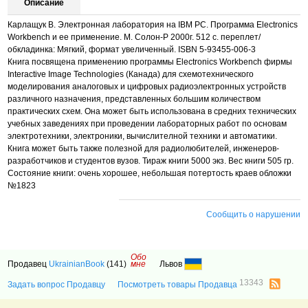
Описание
Карлащук В. Электронная лаборатория на IBM PC. Программа Electronics
Workbench и ее применение. М. Солон-Р 2000г. 512 с. переплет/
обкладинка: Мягкий, формат увеличенный. ISBN 5-93455-006-3
Книга посвящена применению программы Electronics Workbench фирмы
Interactive Image Technologies (Канада) для схемотехнического
моделирования аналоговых и цифровых радиоэлектронных устройств
различного назначения, представленных большим количеством
практических схем. Она может быть использована в средних технических
учебных заведениях при проведении лабораторных работ по основам
электротехники, электроники, вычислителной техники и автоматики.
Книга может быть также полезной для радиолюбителей, инженеров-
разработчиков и студентов вузов. Тираж книги 5000 экз. Вес книги 505 гр.
Состояние книги: очень хорошее, небольшая потертость краев обложки
№1823
Сообщить о нарушении
Обо
Продавец
UkrainianBook
(141)
мне
Львов
13343
Задать вопрос Продавцу
Посмотреть товары Продавца