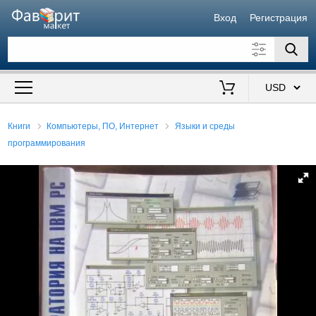
Вход
Регистрация
Искать также в описании
Цена от
до
$
Книги
Компьютеры, ПО, Интернет
Языки и среды
программирования
Продавец