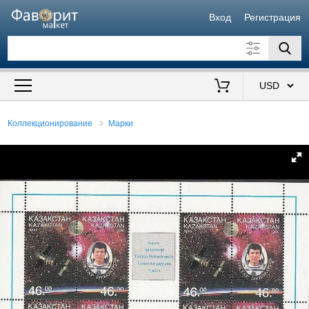
Вход
Регистрация
Искать также в описании
Цена от
до
$
Коллекционирование
Марки
Продавец