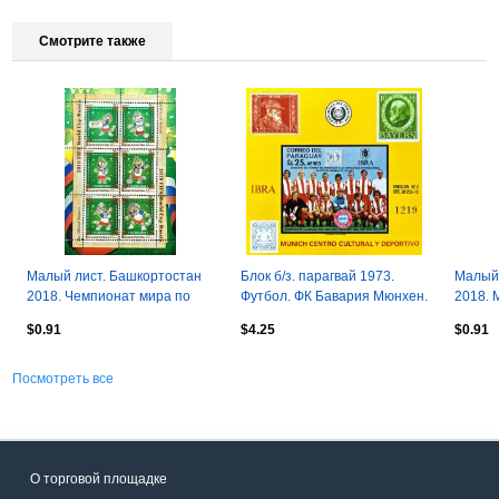
Смотрите также
Малый лист. Башкортостан
Блок б/з. парагвай 1973.
Малый 
2018. Чемпионат мира по
Футбол. ФК Бавария Мюнхен.
2018. 
футболу. Россия 2018.
Неймар
$0.91
$4.25
$0.91
Забивака.
Рамос.
Посмотреть все
О торговой площадке