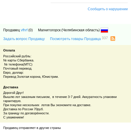
Сообщить о нарушении
Продавец
vfhrf
(0)
Магнитогорск (Челябинская область)
337
Задать вопрос Продавцу
Посмотреть товары Продавца
Оплата
Российский рубль:
№ карты Сбербанка.
№ телефона(МТС)
Почтовый перевод.
Евро, доллар:
Перевод Золотая корона, Юнистрим.
Доставка
Дорогой Друг!
Вышлю лот заказным письмом, в течение 3-7 дней. Аккуратность упаковки
гарантирую.
При покупке нескольких лотов Вы экономите на доставке.
Доставка по России 70руб.
За границу по договорённости.
С уважением!
Продавец отправляет в другие страны