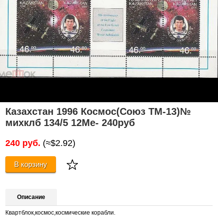
Казахстан 1996 Космос(Союз ТМ-13)№
михклб 134/5 12Ме- 240руб
240 руб.
(≈$2.92)
В корзину
Описание
Квартблок,космос,космические корабли.