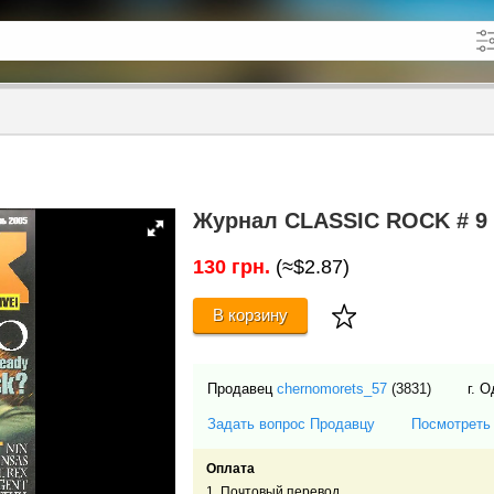
кже в описании
до
Журнал CLASSIC ROCK # 9 (
130 грн.
(≈$2.87)
В корзину
Продавец
chernomorets_57
(3831)
г. 
Задать вопрос Продавцу
Посмотреть
Оплата
1. Почтовый перевод.