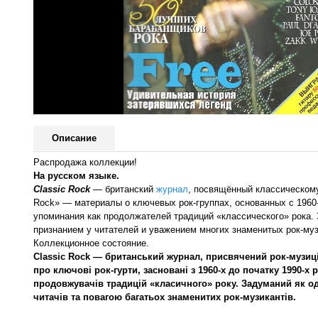
Описание
Распродажа коллекции!
На русском языке.
Classic Rock
— британский
журнал
, посвящённый классическом
Rock» — материалы о ключевых рок-группах, основанных с 1960
упоминания как продолжателей традиций «классического» рока.
признанием у читателей и уважением многих знаменитых рок-му
Коллекционное состояние.
Classic Rock — британський журнал, присвячений рок-музиці
про ключові рок-гурти, засновані з 1960-х до початку 1990-х
продовжувачів традицій «класичного» року. Задуманий як од
читачів та повагою багатьох знаменитих рок-музикантів.