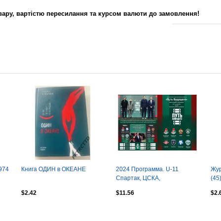
вару, вартістю пересилання та курсом валюти до замовлення!
974
Книга ОДИН в ОКЕАНЕ
2024 Программа. U-11
Жур
Спартак, ЦСКА,
(45
Локомотив...2013 г.р. Турнир
$2.42
$11.56
$2.
Путь Будущего