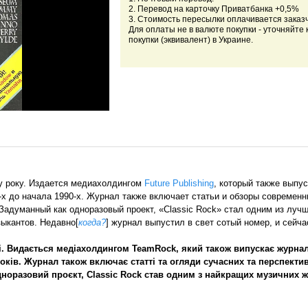
2. Перевод на карточку Приватбанка +0,5%
3. Стоимость пересылки оплачивается заказ
Для оплаты не в валюте покупки - уточняйте 
покупки (эквивалент) в Украине.
у року. Издается медиахолдингом
Future Publishing
, который также выпу
-х до начала 1990-х. Журнал также включает статьи и обзоры современн
 Задуманный как одноразовый проект, «Classic Rock» стал одним из лу
зыкантов. Недавно[
когда?
] журнал выпустил в свет сотый номер, и сейч
. Видається медіахолдингом TeamRock, який також випускає журнал 
 років. Журнал також включає статті та огляди сучасних та перспекти
норазовий проєкт, Classic Rock став одним з найкращих музичних ж