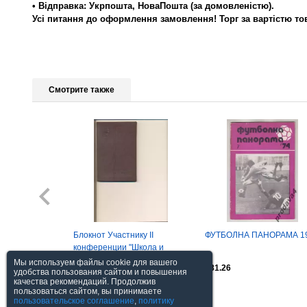
• Відправка: Укрпошта, НоваПошта (за домовленістю).
Усі питання до оформлення замовлення! Торг за вартістю то
Смотрите также
Блокнот Участнику II
ФУТБОЛНА ПАНОРАМА 1
конференции "Школа и
пионерская
Мы используем файлы cookie для вашего
$15.22
$31.26
организация".Кострома.1961.
удобства пользования сайтом и повышения
качества рекомендаций. Продолжив
пользоваться сайтом, вы принимаете
Посмотреть все
пользовательское соглашение
,
политику