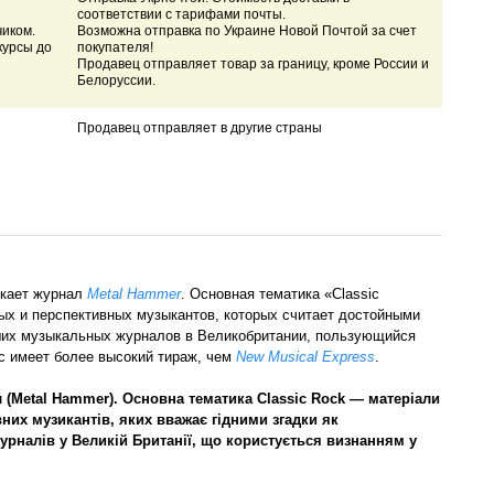
соответствии с тарифами почты.
чиком.
Возможна отправка по Украине Новой Почтой за счет
курсы до
покупателя!
Продавец отправляет товар за границу, кроме России и
Белоруссии.
Продавец отправляет в другие страны
скает журнал
Metal Hammer
. Основная тематика «Classic
ых и перспективных музыкантов, которых считает достойными
чших музыкальных журналов в Великобритании, пользующийся
ас имеет более высокий тираж, чем
New Musical Express
.
(Metal Hammer). Основна тематика Classic Rock — матеріали
вних музикантів, яких вважає гідними згадки як
урналів у Великій Британії, що користується визнанням у