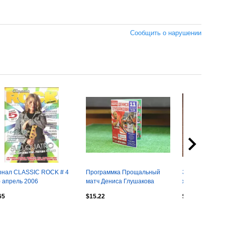
Сообщить о нарушении
нал CLASSIC ROCK # 4
Программка Прощальный
Закладка для 
) апрель 2006
матч Дениса Глушакова
желтый свет г
Спартак - Локомотив
осторожно пут
65
$15.22
$0.26