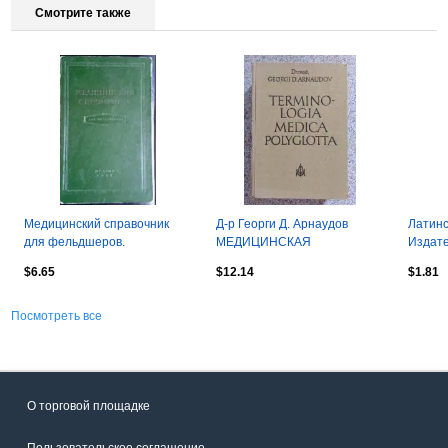
Смотрите также
Медицинский справочник
Д-р Георги Д. Арнаудов
Латинс
для фельдшеров.
МЕДИЦИНСКАЯ
Издат
ТЕРМИНОЛОГИЯ на пяти
1967 г
$6.65
$12.14
$1.81
языках София 1964 г
Посмотреть все
О торговой площадке