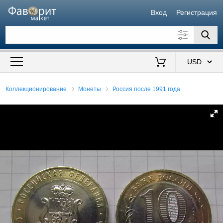
Вход
Регистрация
Искать также в описании
Цена от
до
$
Коллекционирование
Монеты
Россия после 1991 года
Продавец