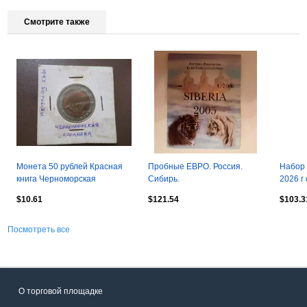
Смотрите также
Монета 50 рублей Красная
Пробные ЕВРО. Россия.
Набор 
книга Черноморская
Сибирь.
2026 г
афалина 1993 г
спорт»
$10.61
$121.54
$103.3
блисте
Посмотреть все
О торговой площадке