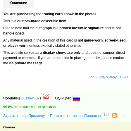
Описание
You are purchasing the trading card shown in the photos.
This is a
custom-made collectible item
.
Please note that the autograph is a
printed facsimile signature
and
is not
hand-signed
.
Any material used in the creation of this card is
not game-worn, screen-used,
or player-worn
, unless explicitly stated otherwise.
This website serves as a
display showcase only
and does not support direct
payment or checkout. If you are interested in placing an order, please contact
me via
private message
.
Сообщить о нарушении
Обо
Продавец
Gussow
(37)
мне
Одинцово
96.8%
положительных отзывов
1142
Задать вопрос Продавцу
Посмотреть товары Продавца
Оплата