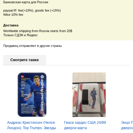
Банковская карта для России
paypal f/f fee(+10%), goods fee (+15%)
Wise 10% fee
Доставка
Worldwide shipping from Russia starts from 20$
Только СДЭК и Яндекс
Продавец отправляет в другие страны
Смотрите также
Андреас Кристенсен (Челси
Гиаси зардес США 24/99
Энцо П
Лондон). Top Trumps. Звезды
джерси карта
джерси