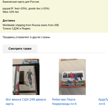
Банковская карта для России
paypal f/f fee(+10%), goods fee (+15%)
Wise 10% fee
Доставка
Worldwide shipping from Russia starts from 20$
Только СДЭК и Яндекс
Продавец отправляет в другие страны
Смотрите также
Мэт миазга США 2/99 джерси
Робин ван Перси
АрдаТ
карта
Нидерланды пл-6
.пл-6