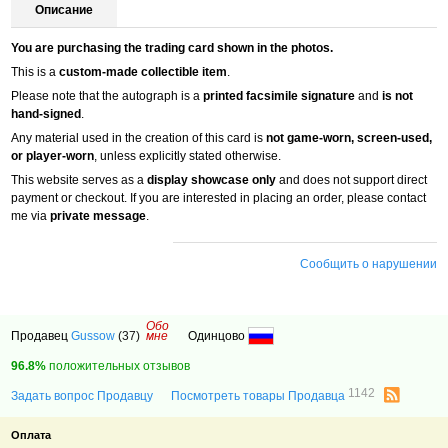
Описание
You are purchasing the trading card shown in the photos.
This is a
custom-made collectible item
.
Please note that the autograph is a
printed facsimile signature
and
is not
hand-signed
.
Any material used in the creation of this card is
not game-worn, screen-used,
or player-worn
, unless explicitly stated otherwise.
This website serves as a
display showcase only
and does not support direct
payment or checkout. If you are interested in placing an order, please contact
me via
private message
.
Сообщить о нарушении
Обо
Продавец
Gussow
(37)
мне
Одинцово
96.8%
положительных отзывов
1142
Задать вопрос Продавцу
Посмотреть товары Продавца
Оплата