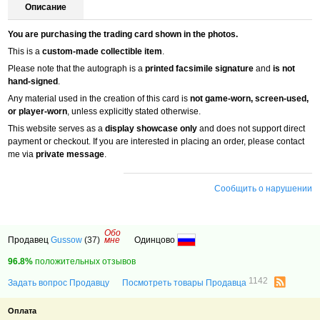
Описание
You are purchasing the trading card shown in the photos.
This is a
custom-made collectible item
.
Please note that the autograph is a
printed facsimile signature
and
is not
hand-signed
.
Any material used in the creation of this card is
not game-worn, screen-used,
or player-worn
, unless explicitly stated otherwise.
This website serves as a
display showcase only
and does not support direct
payment or checkout. If you are interested in placing an order, please contact
me via
private message
.
Сообщить о нарушении
Обо
Продавец
Gussow
(37)
мне
Одинцово
96.8%
положительных отзывов
1142
Задать вопрос Продавцу
Посмотреть товары Продавца
Оплата