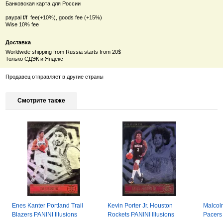
Банковская карта для России
paypal f/f fee(+10%), goods fee (+15%)
Wise 10% fee
Доставка
Worldwide shipping from Russia starts from 20$
Только СДЭК и Яндекс
Продавец отправляет в другие страны
Смотрите также
Enes Kanter Portland Trail
Kevin Porter Jr. Houston
Malcol
Blazers PANINI Illusions
Rockets PANINI Illusions
Pacers 