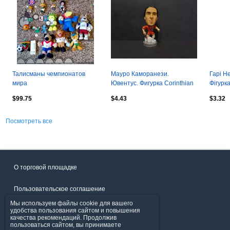
Талисманы чемпионатов
Мауро Каморанези.
Гарі Не
мира
Ювентус. Фигурка Corinthian
Фігурк
ProStars 2006 г.
Corinth
$99.75
$4.43
$3.32
Посмотреть все
О торговой площадке
Пользовательское соглашение
Мы используем файлы cookie для вашего
Политика конфиденциальности
удобства пользования сайтом и повышения
качества рекомендаций. Продолжив
пользоваться сайтом, вы принимаете