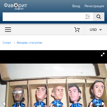
Вход
Регистрация
Искать также в описании
Цена от
до
$
Спорт
Фигурки, статуэтки
Продавец