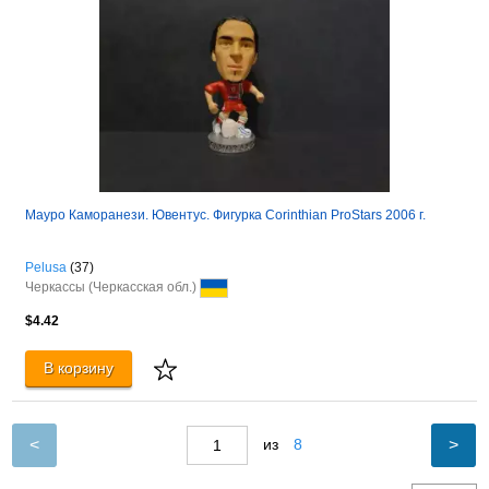
Мауро Каморанези. Ювентус. Фигурка Corinthian ProStars 2006 г.
Pelusa
(37)
Черкассы (Черкасская обл.)
$4.42
В корзину
<
>
из
8