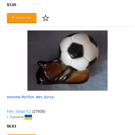
$3.65
В корзину
копилка Футбол, мяч, бутса
Fart_Sergo-C1
(27935)
г. Харьков
$6.63