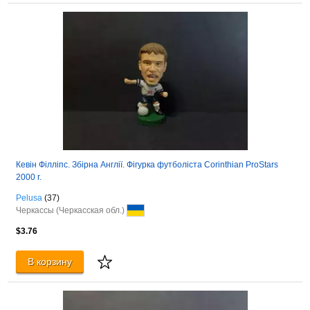
Кевін Філліпс. Збірна Англії. Фігурка футболіста Corinthian ProStars
2000 г.
Pelusa
(37)
Черкассы (Черкасская обл.)
$3.76
В корзину