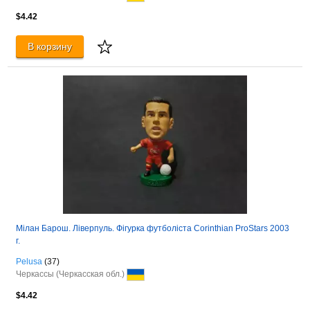
$4.42
В корзину
Мілан Барош. Ліверпуль. Фігурка футболіста Corinthian ProStars 2003
г.
Pelusa
(37)
Черкассы (Черкасская обл.)
$4.42