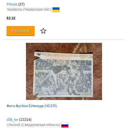
Pelusa
(37)
Черкассы (Черкасская обл.)
$3.32
В корзину
Фото.Футбол.З.Нехода (ЧССР).
s58_tor
(12214)
г.Лесной (Свердловская область)