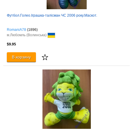
Футбол.Голео.Іграшка-талісман ЧС 2006 року.Маскот.
RomaniA78
(1896)
м.Любомль (Волинська)
$9.95
В корзину