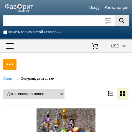
Вход
Регистрация
Искать только в этой категории
Искать также в описании
Цена от
до
$
Продавец
Спорт
Фигурки, статуэтки