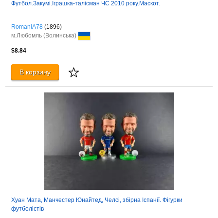
Футбол.Закумі.Іграшка-талісман ЧС 2010 року.Маскот.
RomaniA78
(1896)
м.Любомль (Волинська)
$8.84
В корзину
Хуан Мата, Манчестер Юнайтед, Челсі, збірна Іспанії. Фігурки
футболістів