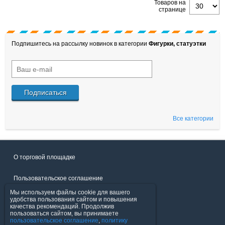
Товаров на
странице
Подпишитесь на рассылку новинок в категории
Фигурки, статуэтки
Подписаться
Все категории
О торговой площадке
Пользовательское соглашение
Мы используем файлы cookie для вашего
Политика конфиденциальности
удобства пользования сайтом и повышения
качества рекомендаций. Продолжив
пользоваться сайтом, вы принимаете
Продавцы
пользовательское соглашение
,
политику