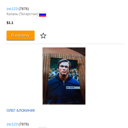
zxc123
(7876)
Казань (Татарстан)
$1.1
В корзину
ОЛЕГ БЛОХИН##
zxc123
(7876)