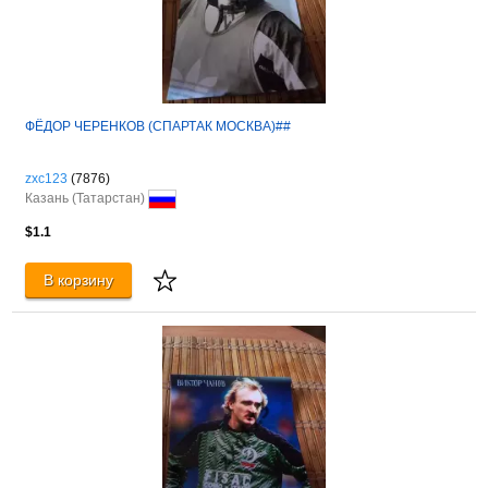
ФЁДОР ЧЕРЕНКОВ (СПАРТАК МОСКВА)##
zxc123
(7876)
Казань (Татарстан)
$1.1
В корзину