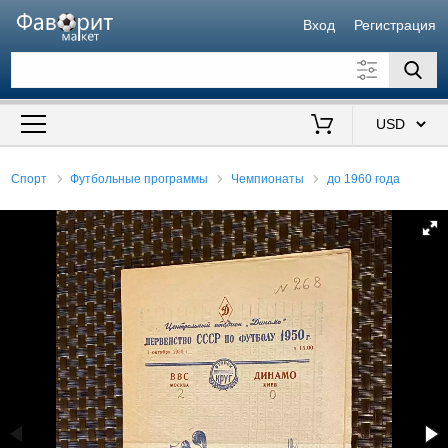
Вход
Регистрация
Искать также в описании
Цена от
до
$
Спорт
Футбольные программы
Чемпионаты
до 1960 года
Продавец