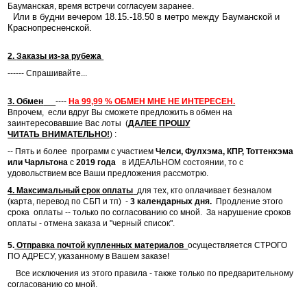
Бауманская, время встречи согласуем заранее.
Или в будни вечером 18.15.-18.50 в метро между Бауманской и
Краснопресненской
.
2.
З
аказы из-за рубежа
------ Спрашивайте...
3. Обмен
----
На 99,99 % ОБМЕН МНЕ НЕ ИНТЕРЕСЕН.
Впрочем, если вдруг Вы сможете предложить в обмен на
заинтересовавшие Вас лоты (
ДАЛЕЕ ПРОШУ
ЧИТАТЬ ВНИМАТЕЛЬНО!
)
:
-- Пять и более программ с участием
Челси, Фулхэма, КПР, Тоттенхэма
или Чарльтона
с
2019 года
в ИДЕАЛЬНОМ состоянии, то с
удовольствием все Ваши предложения рассмотрю.
4. Максимальный срок оплаты
для тех, кто оплачивает безналом
(карта, перевод по СБП и тп) -
3 календарных дня.
Продление этого
срока оплаты -- только по согласованию со мной. За нарушение сроков
оплаты - отмена заказа и "черный список".
5.
Отправка почтой купленных материалов
осуществляется СТРОГО
ПО АДРЕСУ, указанному в Вашем заказе!
Все исключения из этого правила - также только по предварительному
согласованию со мной.