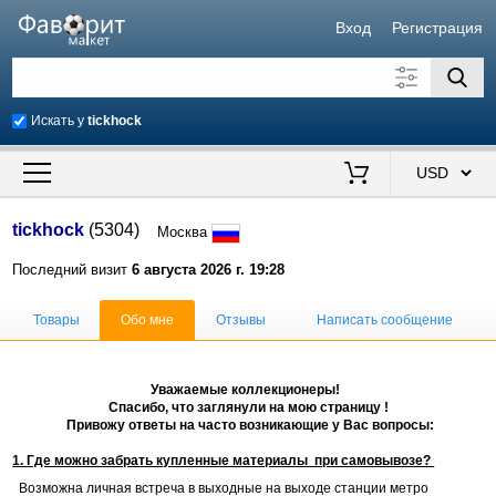
Вход
Регистрация
Искать у
tickhock
Искать также в описании
Цена от
до
$
tickhock
(5304)
Москва
Продавец
Последний визит
6 августа 2026 г. 19:28
Товары
Обо мне
Отзывы
Написать сообщение
Уважаемые коллекционеры!
Спасибо, что заглянули на мою страницу !
Привожу ответы на часто возникающие у Вас вопросы:
1.
Где можно забрать купленные материалы при самовывозе?
Возможна личная встреча в выходные на выходе станции метро