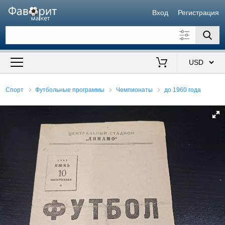
Вход
Регистрация
Искать также в описании
Цена от
до
$
Спорт
Футбольные программы
Чемпионаты
до 1960 года
Продавец