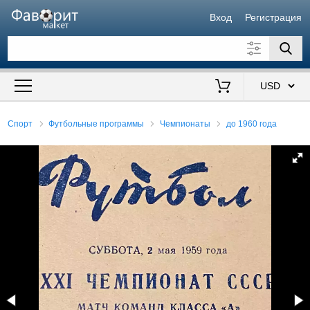
Вход
Регистрация
Искать также в описании
Цена от
до
$
Спорт
Футбольные программы
Чемпионаты
до 1960 года
Продавец