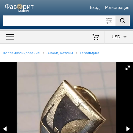
Вход
Регистрация
Искать также в описании
Цена от
до
$
Коллекционирование
Значки, жетоны
Геральдика
Продавец